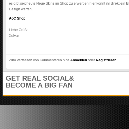
m
es gibt seit heute Neue Skins im Shop zu erwerben hier könnt ihr direkt ein B
u
Design werfen.
n
AoC Shop
i
t
Liebe Grüße
y
Xelvar
Zum Verfassen von Kommentaren bitte
Anmelden
oder
Registrieren
.
GET REAL SOCIAL&
BECOME A BIG FAN