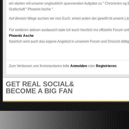
m
wir starten mit unserer unglaublich spannenden Aufgabe zu " Chronicles og E
u
Grafschaft " Phoenix Asche ".
n
Auf diesem Wege suchen wir nun Euch, einen jeden der gewillt ist unsere Lä
i
t
Für weiteren aktiven austausch lade ich euch herzlich ins offizielle Forum un
y
Phoenix Asche
Naürlich wird auch das eigene Angebot in unserem Forum und Discord stätig 
Zum Verfassen von Kommentaren bitte
Anmelden
oder
Registrieren
.
GET REAL SOCIAL&
BECOME A BIG FAN