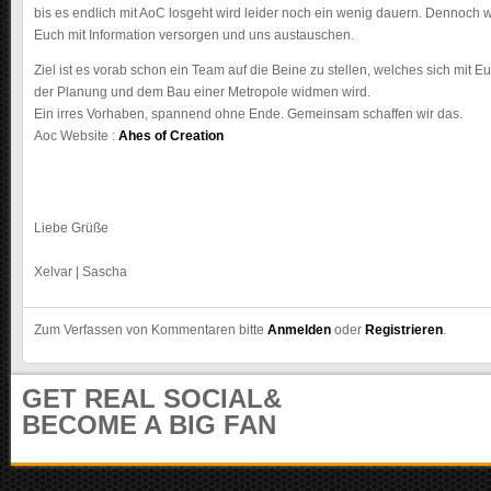
m
bis es endlich mit AoC losgeht wird leider noch ein wenig dauern. Dennoch w
u
Euch mit Information versorgen und uns austauschen.
n
Ziel ist es vorab schon ein Team auf die Beine zu stellen, welches sich mit
i
der Planung und dem Bau einer Metropole widmen wird.
t
Ein irres Vorhaben, spannend ohne Ende. Gemeinsam schaffen wir das.
y
Aoc Website :
Ahes of Creation
Liebe Grüße
Xelvar | Sascha
Zum Verfassen von Kommentaren bitte
Anmelden
oder
Registrieren
.
GET REAL SOCIAL&
BECOME A BIG FAN