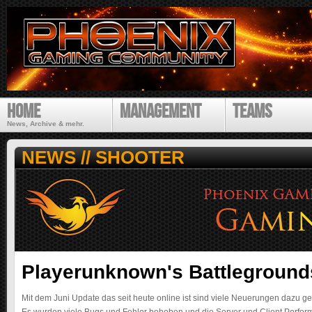
Direk
zum
Inhal
P
Home
Management
Teams
h
o
News, Archive & mehr.
e
n
NEWS // SHOOTER
i
x
G
a
m
i
n
g
Playerunknown's Battleground
C
o
Mit dem Juni Update das seit heute online ist sind viele Neuerungen dazu 
m