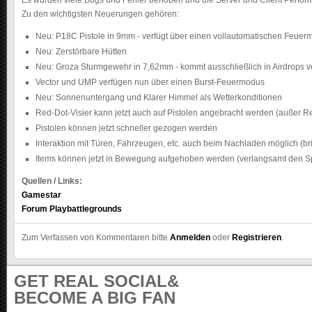
Es wurden viele Bugs und Fehler behoben und die Server und Client Perfor
m
Zu den wichtigsten Neuerungen gehören:
u
n
Neu: P18C Pistole in 9mm - verfügt über einen vollautomatischen Feue
i
Neu: Zerstörbare Hütten
t
Neu: Groza Sturmgewehr in 7,62mm - kommt ausschließlich in Airdrops v
y
Vector und UMP verfügen nun über einen Burst-Feuermodus
Neu: Sonnenuntergang und Klarer Himmel als Wetterkonditionen
Red-Dot-Visier kann jetzt auch auf Pistolen angebracht werden (außer R
Pistolen können jetzt schneller gezogen werden
Interaktion mit Türen, Fahrzeugen, etc. auch beim Nachladen möglich (b
Items können jetzt in Bewegung aufgehoben werden (verlangsamt den Sp
Quellen / Links:
Gamestar
Forum Playbattlegrounds
Zum Verfassen von Kommentaren bitte
Anmelden
oder
Registrieren
.
GET REAL SOCIAL&
BECOME A BIG FAN