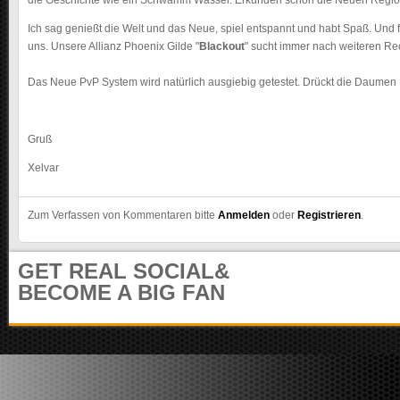
die Geschichte wie ein Schwamm Wasser. Erkunden schon die Neuen Region
m
u
Ich sag genießt die Welt und das Neue, spiel entspannt und habt Spaß. Un
n
uns. Unsere Allianz Phoenix Gilde "
Blackout
" sucht immer nach weiteren Re
i
t
Das Neue PvP System wird natürlich ausgiebig getestet. Drückt die Daumen
y
Gruß
Xelvar
Zum Verfassen von Kommentaren bitte
Anmelden
oder
Registrieren
.
GET REAL SOCIAL&
BECOME A BIG FAN