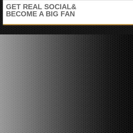
m
GET REAL SOCIAL&
u
BECOME A BIG FAN
n
i
t
y