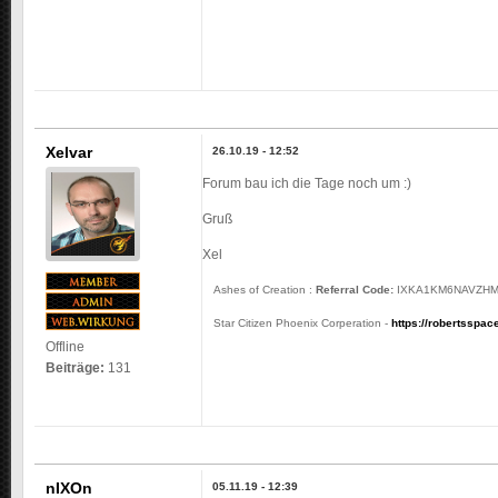
Xelvar
26.10.19 - 12:52
Forum bau ich die Tage noch um :)
Gruß
Xel
Ashes of Creation :
Referral Code:
IXKA1KM6NAVZHMJ
Star Citizen Phoenix Corperation -
https://robertsspa
Offline
Beiträge:
131
nIXOn
05.11.19 - 12:39