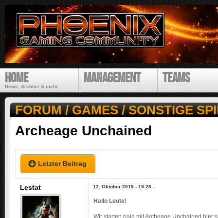
Direk
zum
Inhal
P
Home
Management
Teams
h
o
News, Archive & mehr.
e
n
FORUM
/
GAMES
/
SONSTIGE SP
i
S
x
Archeage Unchained
I
G
a
E
m
S
i
Letzter Beitrag
I
n
g
N
Lestat
12. Oktober 2019 - 19:26
-
C
D
o
Hallo Leute!
H
m
Wir starten bald mit Archeage Unchained hier 