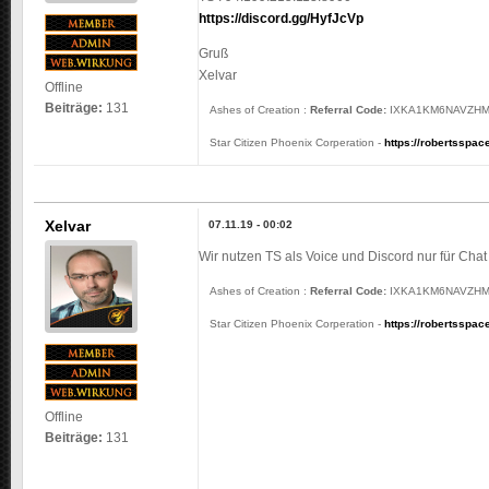
https://discord.gg/HyfJcVp
Gruß
Xelvar
Offline
Beiträge:
131
Ashes of Creation :
Referral Code:
IXKA1KM6NAVZHMJ
Star Citizen Phoenix Corperation -
https://robertsspa
Xelvar
07.11.19 - 00:02
Wir nutzen TS als Voice und Discord nur für Chat
Ashes of Creation :
Referral Code:
IXKA1KM6NAVZHMJ
Star Citizen Phoenix Corperation -
https://robertsspa
Offline
Beiträge:
131