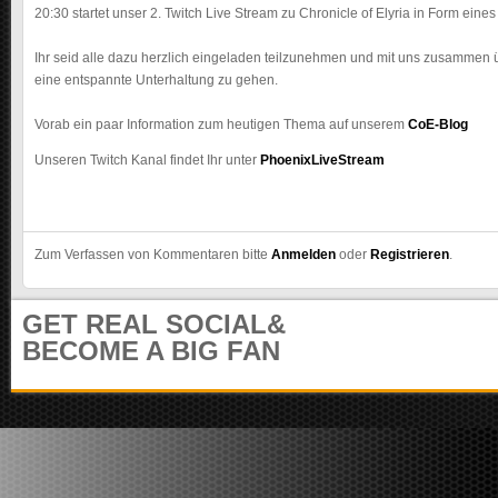
m
20:30 startet unser 2. Twitch Live Stream zu Chronicle of Elyria in Form ein
u
n
Ihr seid alle dazu herzlich eingeladen teilzunehmen und mit uns zusammen
i
eine entspannte Unterhaltung zu gehen.
t
y
Vorab ein paar Information zum heutigen Thema auf unserem
CoE-Blog
Unseren Twitch Kanal findet Ihr unter
PhoenixLiveStream
Zum Verfassen von Kommentaren bitte
Anmelden
oder
Registrieren
.
GET REAL SOCIAL&
BECOME A BIG FAN