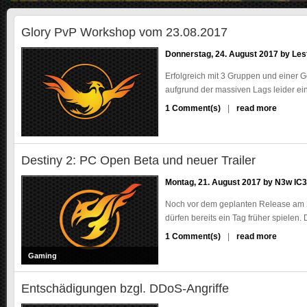
m
u
Glory PvP Workshop vom 23.08.2017
n
i
Donnerstag, 24. August 2017 by
Les
t
y
Erfolgreich mit 3 Gruppen und einer 
aufgrund der massiven Lags leider ein
1 Comment(s)
read more
m
e
h
r
Destiny 2: PC Open Beta und neuer Trailer
z
u
Montag, 21. August 2017 by
N3w IC3
G
l
Noch vor dem geplanten Release am 24
o
dürfen bereits ein Tag früher spielen. 
r
1 Comment(s)
read more
m
y
e
Gaming
P
h
v
r
P
Entschädigungen bzgl. DDoS-Angriffe
z
W
u