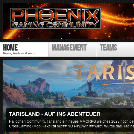
Direk
zum
Inhal
P
Home
Management
Teams
h
o
News, Archive & mehr.
e
n
i
x
G
a
m
i
n
g
TARISLAND - AUF INS ABENTEUER
C
Hallöchen Community, Tarisland ein neues MMORPG welches 2023 noch den 
o
CrossGaming (Mobil) explizit mit ## NO Pay2Win ## wirbt. Wurde das Rad ne
m