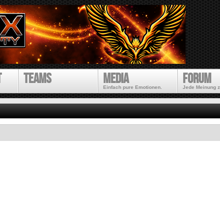
Direkt
zum
Inhalt
t
Teams
Media
Forum
Einfach pure Emotionen.
Jede Meinung z