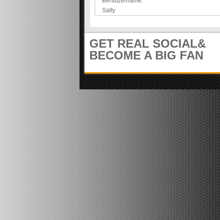
Benutzername:
e
m
Salty
i
u
t
n
e
i
GET REAL SOCIAL&
r
t
)
y
BECOME A BIG FAN