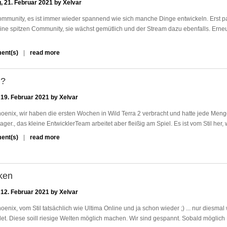
, 21. Februar 2021 by
Xelvar
e
A
a
s
mmunity, es ist immer wieder spannend wie sich manche Dinge entwickeln. Erst pas
t
h
ine spitzen Community, sie wächst gemütlich und der Stream dazu ebenfalls. Erneu
i
e
o
s
ent(s)
read more
m
n
o
e
-
f
h
S
C
 ?
r
h
r
z
o
, 19. Februar 2021 by
Xelvar
e
u
p
a
F
oenix, wir haben die ersten Wochen in Wild Terra 2 verbracht und hatte jede Menge 
U
t
r
ger., das kleine EntwicklerTeam arbeitet aber fleißig am Spiel. Es ist vom Stil her, w
p
i
a
d
ent(s)
read more
m
o
c
a
e
n
t
t
h
-
u
e
r
D
r
ken
z
e
e
u
v
, 12. Februar 2021 by
Xelvar
d
W
e
O
i
oenix, vom Stil tatsächlich wie Ultima Online und ja schon wieder ;) ... nur diesma
l
n
l
t. Diese soill riesige Welten möglich machen. Wir sind gespannt. Sobald möglich Li
o
l