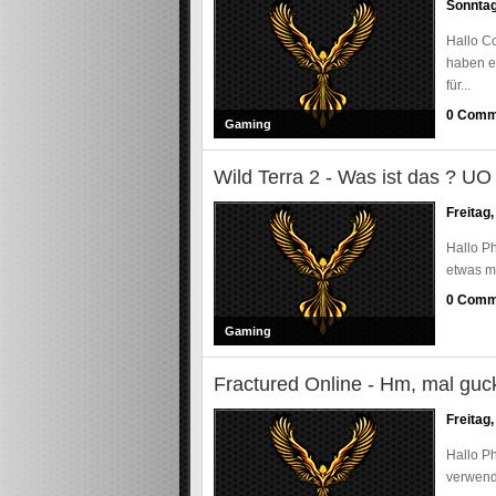
Sonntag
Hallo Co
haben e
für...
0 Comm
Gaming
Wild Terra 2 - Was ist das ? UO
Freitag
Hallo Ph
etwas ma
0 Comm
Gaming
Fractured Online - Hm, mal guc
Freitag
Hallo Ph
verwende