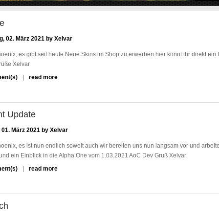
te
g, 02. März 2021 by
Xelvar
oenix, es gibt seit heute Neue Skins im Shop zu erwerben hier könnt ihr direkt ei
rüße Xelvar
ent(s)
read more
m
e
h
r
nt Update
z
u
 01. März 2021 by
Xelvar
A
s
oenix, es ist nun endlich soweit auch wir bereiten uns nun langsam vor und arbeite
h
und ein Einblick in die Alpha One vom 1.03.2021 AoC Dev Gruß Xelvar
e
ent(s)
read more
m
s
e
o
h
f
r
C
ch
z
r
u