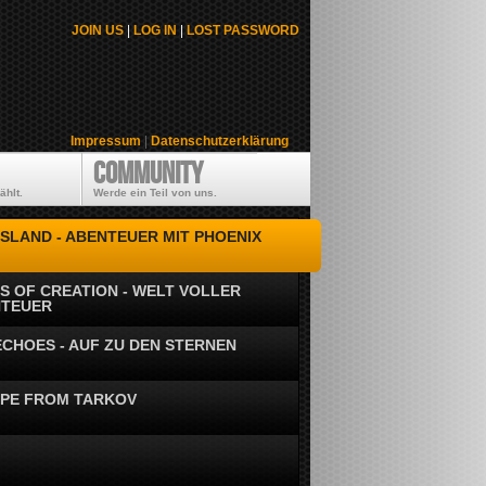
JOIN US
|
LOG IN
|
LOST PASSWORD
Impressum
|
Datenschutzerklärung
Community
ählt.
Werde ein Teil von uns.
ISLAND - ABENTEUER MIT PHOENIX
S OF CREATION - WELT VOLLER
NTEUER
ECHOES - AUF ZU DEN STERNEN
PE FROM TARKOV