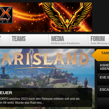
Direkt
zum
Inhalt
t
Teams
Media
Forum
Einfach pure Emotionen.
Jede Meinung z
TAR
ASHE
ABE
EVE 
ESCA
TEUER
ORPG welches 2023 noch den Release erleben soll und als
n ## wirbt. Wurde das Rad neu...