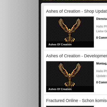
m
u
Ashes of Creation - Shop Upda
n
i
Diensta
t
y
Hallo Ph
Liebe G
0 Comm
Ashes Of Creation
Ashes of Creation - Developme
Montag,
Hallo Ph
Update 
0 Comm
Ashes Of Creation
Fractured Online - Schon komis